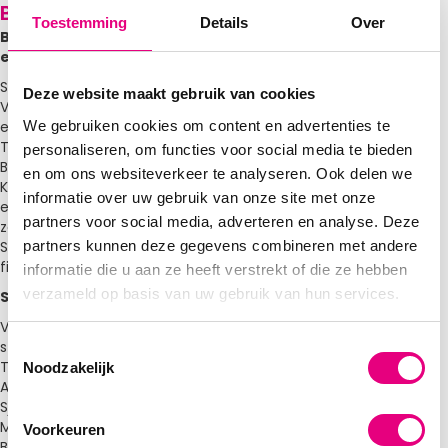
Bekijk onze hele voorraad
Toestemming
Details
Over
Buitenspel
en
Schommels
Deze website maakt gebruik van cookies
Voetbaldoel
We gebruiken cookies om content en advertenties te
en
Trampolines
personaliseren, om functies voor social media te bieden
Badminton
en om ons websiteverkeer te analyseren. Ook delen we
Kruiwagens
informatie over uw gebruik van onze site met onze
en
partners voor social media, adverteren en analyse. Deze
zandbakken
partners kunnen deze gegevens combineren met andere
Steps en
fietsen
informatie die u aan ze heeft verstrekt of die ze hebben
verzameld op basis van uw gebruik van hun services.
Speeltafels
Voetbaltafel
s
T
Tafeltennis
Noodzakelijk
o
Airhockey
e
Sjoelbakken
s
Multigames
Voorkeuren
t
Biljarts