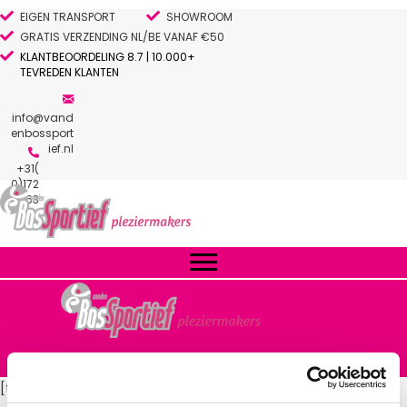
EIGEN TRANSPORT
SHOWROOM
GRATIS VERZENDING NL/BE VANAF €50
KLANTBEOORDELING 8.7 | 10.000+
TEVREDEN KLANTEN
info@vand
enbossport
ief.nl
+31(
0)172
263
054
GRATIS VERZENDING NL/BE VANAF €50
[ti_wishlistsview]