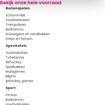
Bekijk onze hele voorraad
i
e
Buitenspelen
Schommels
Voetbaldoelen
Trampolines
Badminton
Kruiwagens en zandbakken
Steps en fietsen
Speeltafels
Voetbaltafels
Tafeltennis
Airhockey
Sjoelbakken
Multigames
Biljarts
Ijshockey games
Sport
Fitness
Badminton
Voetbaldoelen