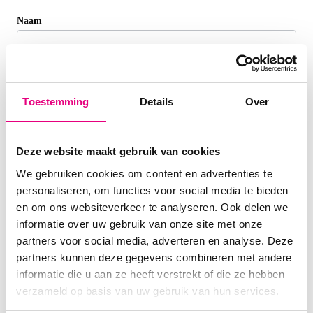
Dealer
Naam
I
n
worden
d
Wolve
i
Bedrijfsnaam
e
groep
n
Toestemming
Details
Over
j
e
E-mailadres
*
e
e
Deze website maakt gebruik van cookies
n
We gebruiken cookies om content en advertenties te
m
Telefoonnummer
e
personaliseren, om functies voor social media te bieden
n
en om ons websiteverkeer te analyseren. Ook delen we
s
informatie over uw gebruik van onze site met onze
Toelichting
b
partners voor social media, adverteren en analyse. Deze
e
partners kunnen deze gegevens combineren met andere
n
t
informatie die u aan ze heeft verstrekt of die ze hebben
,
verzameld op basis van uw gebruik van hun services.
l