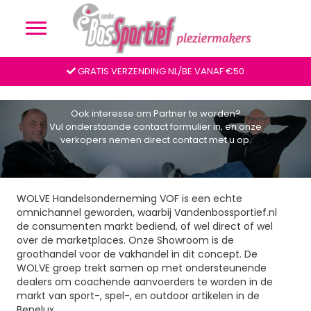
Partner worden
GRATIS VERZENDING NL/BE VANAF €50
Ook interesse om Partner te worden?
Vul onderstaande contact formulier in, en onze
verkopers nemen direct contact met u op.
WOLVE Handelsonderneming VOF is een echte
omnichannel geworden, waarbij Vandenbossportief.nl
de consumenten markt bediend, of wel direct of wel
over de marketplaces. Onze Showroom is de
groothandel voor de vakhandel in dit concept. De
WOLVE groep trekt samen op met ondersteunende
dealers om coachende aanvoerders te worden in de
markt van sport-, spel-, en outdoor artikelen in de
Benelux.