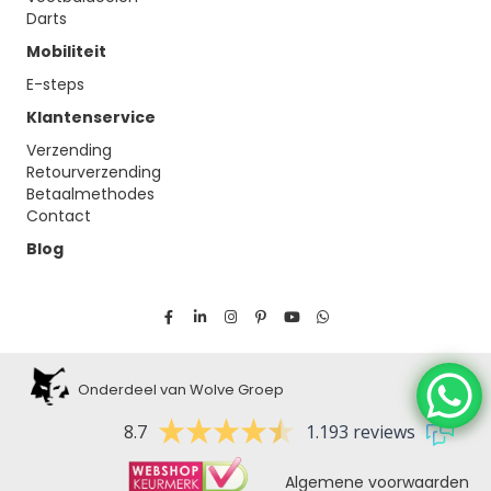
Darts
Mobiliteit
E-steps
Klantenservice
Verzending
Retourverzending
Betaalmethodes
Contact
Blog
Onderdeel van Wolve Groep
8.7
1.193 reviews
Algemene voorwaarden