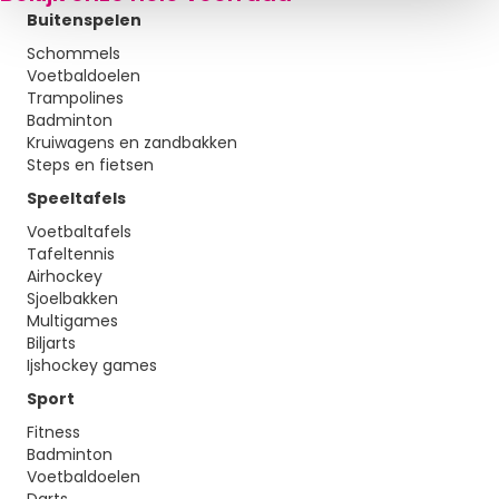
Buitenspelen
e
Schommels
Voetbaldoelen
Trampolines
Badminton
Kruiwagens en zandbakken
Steps en fietsen
Speeltafels
Voetbaltafels
Tafeltennis
Airhockey
Sjoelbakken
Multigames
Biljarts
Ijshockey games
Sport
Fitness
Badminton
Voetbaldoelen
Darts