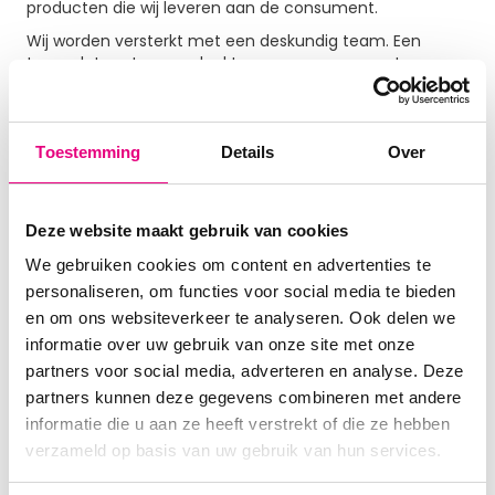
producten die wij leveren aan de consument.
Wij worden versterkt met een deskundig team. Een
team dat met u meedenkt om uw wensen om te
zetten in realiteit. Tevens geven wij op onze
bedrukkings tafels ook 2-jaar bedrukkings garantie,
zodat u zeker bent van een hele mooie
gepersonaliseerde speeltafel, die helemaal
Toestemming
Details
Over
gepersonaliseerd is naar uw wens.
Vandenbossportief rekent ook geen opstart -en of
opmaakkosten voor alle gepersonaliseerde
Deze website maakt gebruik van cookies
speeltafels. Goedkeuring van uw bedrukking
We gebruiken cookies om content en advertenties te
geschiedt na het akkoord geven van een door ons
personaliseren, om functies voor social media te bieden
opgemaakte vrijblijvende digitaal voorbeeld, zodat u
zelf nog goed kunt kijken of er nog dingen aangepast
en om ons websiteverkeer te analyseren. Ook delen we
moeten worden.
informatie over uw gebruik van onze site met onze
partners voor social media, adverteren en analyse. Deze
partners kunnen deze gegevens combineren met andere
Kom in contact:
informatie die u aan ze heeft verstrekt of die ze hebben
info@vandenbossportief.nl
verzameld op basis van uw gebruik van hun services.
Tel:0031(0)172-263054