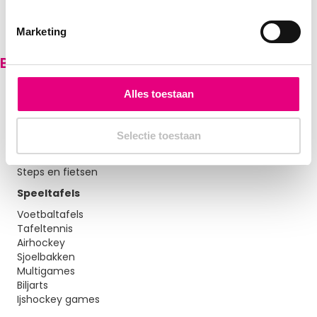
m
i
Marketing
n
g
Bekijk onze hele voorraad
s
Buitenspelen
s
Alles toestaan
Schommels
e
Voetbaldoelen
l
Trampolines
Selectie toestaan
e
Badminton
Kruiwagens en zandbakken
c
Steps en fietsen
t
i
Speeltafels
e
Voetbaltafels
Tafeltennis
Airhockey
Sjoelbakken
Multigames
Biljarts
Ijshockey games