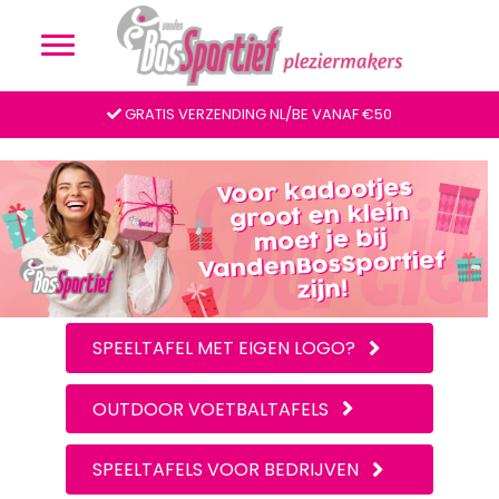
GRATIS VERZENDING NL/BE VANAF €50
SPEELTAFEL MET EIGEN LOGO?
OUTDOOR VOETBALTAFELS
SPEELTAFELS VOOR BEDRIJVEN