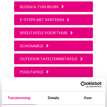
BLOEM & TUIN BEURS
E-STEPS MET KENTEKEN
SPEELTAFELS VOOR THUIS
SCHOMMELS
OUTDOOR TAFELTENNISTAFELS
POOLTAFELS
BEZOEK ONZE SHOWROOM
Toestemming
Details
Over